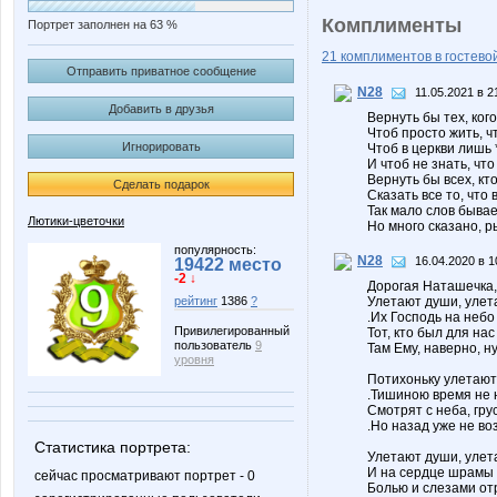
Комплименты
Портрет заполнен на 63 %
21 комплиментов в гостевой
Отправить приватное сообщение
N28
11.05.2021 в 2
Добавить в друзья
Вернуть бы тех, кого
Чтоб просто жить, ч
Игнорировать
Чтоб в церкви лишь 
И чтоб не знать, что
Вернуть бы всех, кто
Сделать подарок
Сказать все то, что 
Так мало слов бывае
Лютики-цветочки
Но много сказано, р
популярность:
N28
16.04.2020 в 1
19422 место
-2 ↓
Дорогая Наташечка, 
Улетают души, улет
рейтинг
1386
?
.Их Господь на небо
Привилегированный
Тот, кто был для нас
пользователь
9
Там Ему, наверно, н
уровня
Потихоньку улетают
.Тишиною время не 
Смотрят с неба, гру
.Но назад уже не в
Статистика портрета:
Улетают души, улет
И на сердце шрамы 
сейчас просматривают портрет - 0
Болью и слезами от