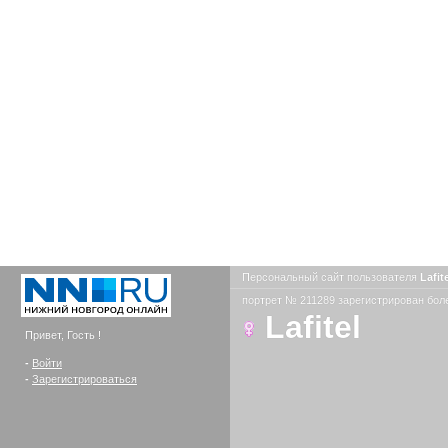
Персональный сайт пользователя
Lafit
портрет № 211289 зарегистрирован боле
Lafitel
Привет, Гость !
-
Войти
-
Зарегистрироваться